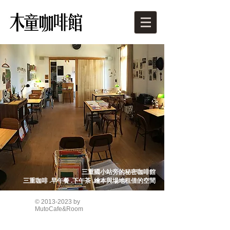
三重國小站旁的秘密咖啡館
三重咖啡 .早午餐 .下午茶 .繪本與場地租借的空間
©
2013-2023
by
MutoCafe&Room