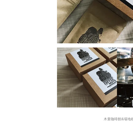
木童咖啡館&場地租