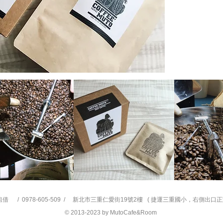
售價依販售單
販售地點 : 木
木童粉絲
借 / 0978-605-509 / 新北市三重仁愛街19號2樓 ( 捷運三重國小，右側出
© 2013-2023 by MutoCafe&Room