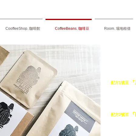
CooffeeShop. 咖啡館
CoffeeBeans. 咖啡豆
Room. 場地租借
【木童獨家配
本系列配方豆
兩種風味為不
『
配方1號豆
中焙，
口感帶
平衡的風味，
苦味 ＊
『
配方2號豆
中淺焙，口感
清甜的風味，
苦味 ＊