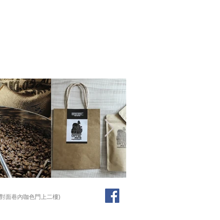
位現場為主
童咖啡館 - 現場購買
團 - 網路下單
口正對面巷內咖色門上二樓)