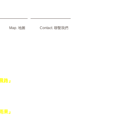
Map. 地圖
Contact. 聯繫我們
方莊園豆 MutoBeans 】
皆為店內使用之咖啡豆款，
同口味的朋友們提供選擇。
晨路』
可可與核果味，透出淡淡花香，
適合美式及義式拿鐵。
＊ 酸味 ＊ 甘味 ＊
雨果』
帶柑橘與茶韻味，夏日果香氣息，
適合手沖、美式及義式輕拿鐵。
 酸味 ＊＊ 甘味 ＊＊